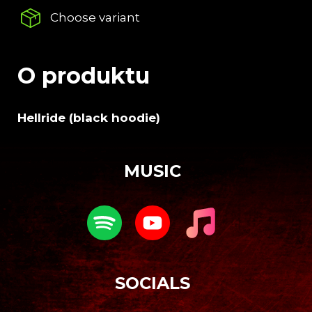
c
Choose variant
o
m
m
e
O produktu
n
d
Hellride (black hoodie)
DARKSIDE
F
FANATIC
o
SKULL
MUSIC
o
€36,68
t
e
r
SOCIALS