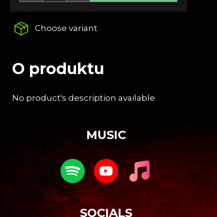
c
o
m
Choose variant
m
e
n
O produktu
d
No product's description available
DARKSIDE
FANATIC
CD
F
€14,47
o
MUSIC
o
t
e
r
SOCIALS