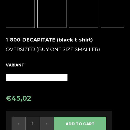
i
n
g
f
o
1-800-DECAPITATE (black t-shirt)
r
OVERSIZED (BUY ONE SIZE SMALLER)
?
VARIANT
SEARCH
€45,02
Measure
W
price:
e
r
ADD TO CART
e