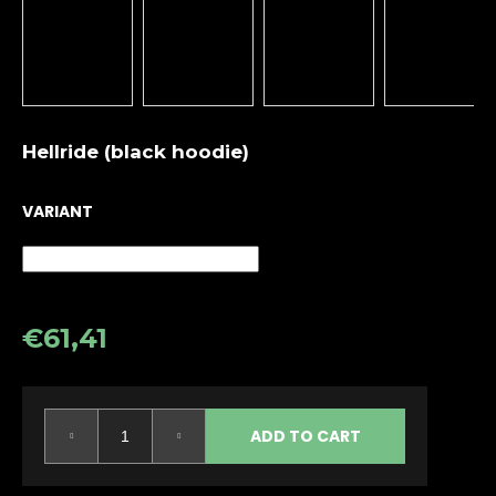
i
n
g
f
o
Hellride (black hoodie)
r
?
VARIANT
SEARCH
€61,41
Measure
price:
W
e
ADD TO CART
r
e