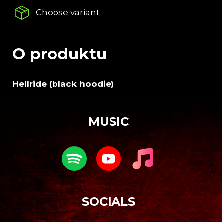
c
Choose variant
o
m
m
e
O produktu
n
d
Hellride (black hoodie)
DARKSIDE
F
FANATIC
o
(BLACK
MUSIC
T-
o
SHIRT)
t
€36,68
e
r
SOCIALS