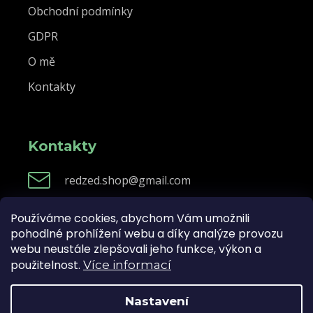
Obchodní podmínky
GDPR
O mě
Kontakty
Kontakty
redzed.shop@gmail.com
Používáme cookies, abychom Vám umožnili
pohodlné prohlížení webu a díky analýze provozu
Vytvořil Shoptet
webu neustále zlepšovali jeho funkce, výkon a
použitelnost.
Více informací
Copyright 2026
Redzedofficial
. Všechna práva
Nastavení
vyhrazena.