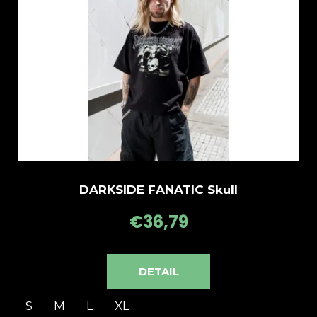
DARKSIDE FANATIC Skull
€36,79
DETAIL
S
M
L
XL