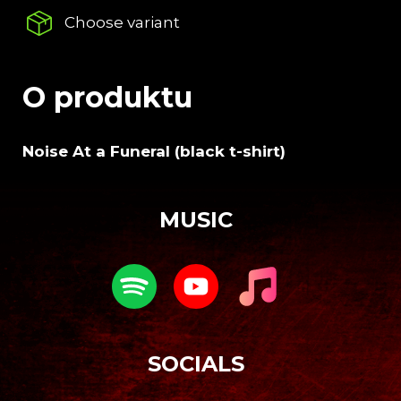
c
Choose variant
o
m
m
e
O produktu
n
d
Noise At a Funeral (black t-shirt)
DARKSIDE
F
FANATIC
o
VINYL
MUSIC
o
€39,24
t
e
r
SOCIALS