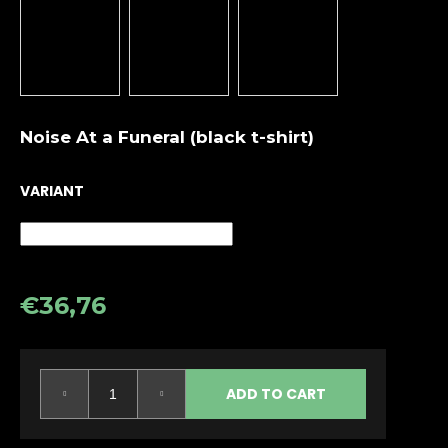
i
n
g
f
o
Noise At a Funeral (black t-shirt)
r
?
VARIANT
SEARCH
€36,76
Measure
price:
W
e
ADD TO CART
r
e