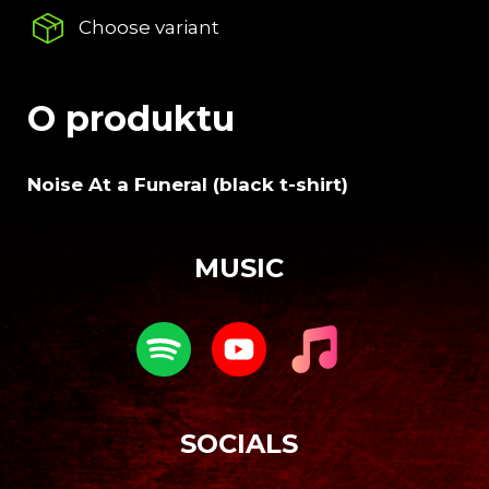
c
Choose variant
o
m
m
e
O produktu
n
d
Noise At a Funeral (black t-shirt)
DARKSIDE
F
FANATIC
o
VINYL
MUSIC
o
€39,27
t
e
r
SOCIALS