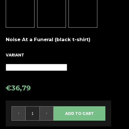
i
n
g
f
o
Noise At a Funeral (black t-shirt)
r
?
VARIANT
SEARCH
€36,79
Measure
price:
W
e
ADD TO CART
r
e