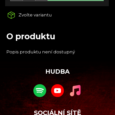
č
u
j
Zvolte variantu
e
m
e
O produktu
DARKSIDE
FANATIC
Popis produktu není dostupný
SKULL
€36,79
Z
á
HUDBA
p
a
t
í
SOCIÁLNÍ SÍTĚ