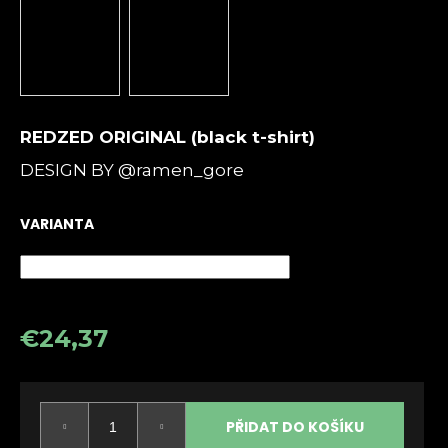
a
j
í
t
?
REDZED ORIGINAL (black t-shirt)
DESIGN BY @ramen_gore
VARIANTA
HLEDAT
D
€24,37
o
p
Měrná
o
cena:
r
PŘIDAT DO KOŠÍKU
u