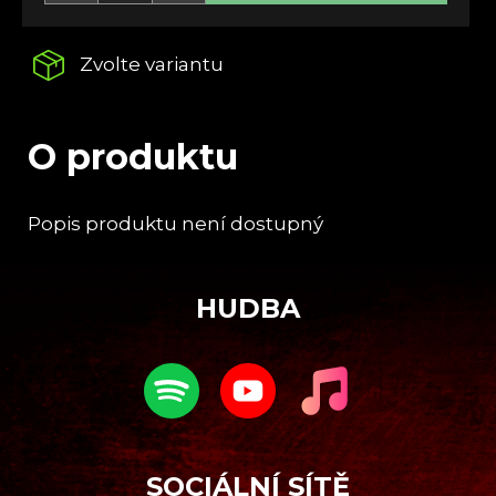
č
u
j
Zvolte variantu
e
m
e
O produktu
TALES
OF
Popis produktu není dostupný
A
NECROMANCER
Z
CD
á
€14,47
HUDBA
p
a
t
í
SOCIÁLNÍ SÍTĚ