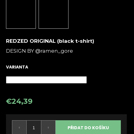
a
j
í
t
?
REDZED ORIGINAL (black t-shirt)
DESIGN BY @ramen_gore
VARIANTA
HLEDAT
D
€24,39
o
p
Měrná
o
cena:
r
PŘIDAT DO KOŠÍKU
u