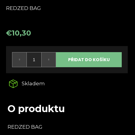
a
REDZED BAG
j
í
t
€10,30
?
Měrná
cena:
PŘIDAT DO KOŠÍKU
HLEDAT
Skladem
D
o
O produktu
p
o
r
REDZED BAG
u