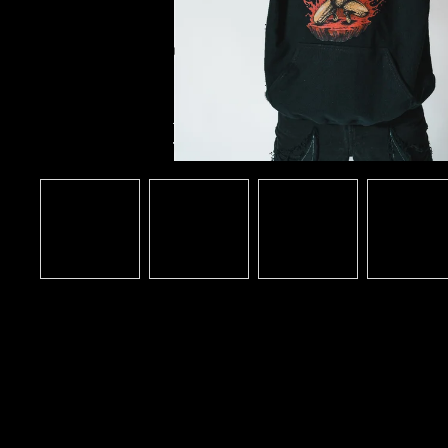
DARKSIDE FANATIC ( BLACK
HOODIE)
€61,60