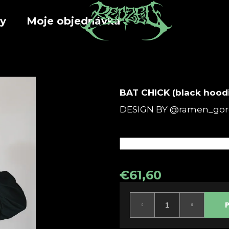
y
Moje objednávka
Co potřebujete najít?
BAT CHICK (black hood
HLEDAT
DESIGN BY @ramen_gor
Doporučujeme
€61,60
Měrná
cena: