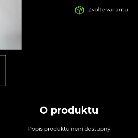
TALES OF A NECROMANCER
TALES OF A 
VINYL
Zvolte variantu
€14,47
€39,27
O produktu
Popis produktu není dostupný